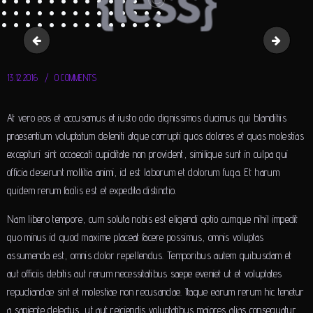
brands3
brands5
13.12.2016
0
COMMENTS
At vero eos et accusamus et iusto odio dignissimos ducimus qui blanditiis
praesentium voluptatum deleniti atque corrupti quos dolores et quas molestias
excepturi sint occaecati cupiditate non provident, similique sunt in culpa qui
officia deserunt mollitia animi, id est laborum et dolorum fuga. Et harum
quidem rerum facilis est et expedita distinctio.
Nam libero tempore, cum soluta nobis est eligendi optio cumque nihil impedit
quo minus id quod maxime placeat facere possimus, omnis voluptas
assumenda est, omnis dolor repellendus. Temporibus autem quibusdam et
aut officiis debitis aut rerum necessitatibus saepe eveniet ut et voluptates
repudiandae sint et molestiae non recusandae. Itaque earum rerum hic tenetur
a sapiente delectus, ut aut reiciendis voluptatibus maiores alias consequatur