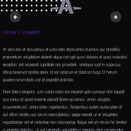
brands2
brands4
13.12.2016
0
COMMENTS
At vero eos et accusamus et iusto odio dignissimos ducimus qui blanditiis
praesentium voluptatum deleniti atque corrupti quos dolores et quas molestias
excepturi sint occaecati cupiditate non provident, similique sunt in culpa qui
officia deserunt mollitia animi, id est laborum et dolorum fuga. Et harum
quidem rerum facilis est et expedita distinctio.
Nam libero tempore, cum soluta nobis est eligendi optio cumque nihil impedit
quo minus id quod maxime placeat facere possimus, omnis voluptas
assumenda est, omnis dolor repellendus. Temporibus autem quibusdam et
aut officiis debitis aut rerum necessitatibus saepe eveniet ut et voluptates
repudiandae sint et molestiae non recusandae. Itaque earum rerum hic tenetur
a sapiente delectus, ut aut reiciendis voluptatibus maiores alias consequatur