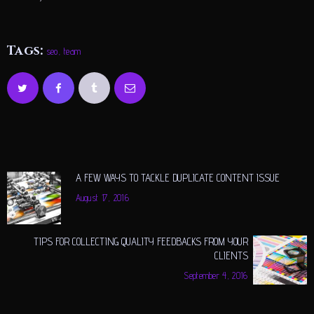
Tags:
seo
,
team
A FEW WAYS TO TACKLE DUPLICATE CONTENT ISSUE
POST
Previous
August 17, 2016
post:
NAVIGATION
TIPS FOR COLLECTING QUALITY FEEDBACKS FROM YOUR
Next
CLIENTS
post:
September 4, 2016