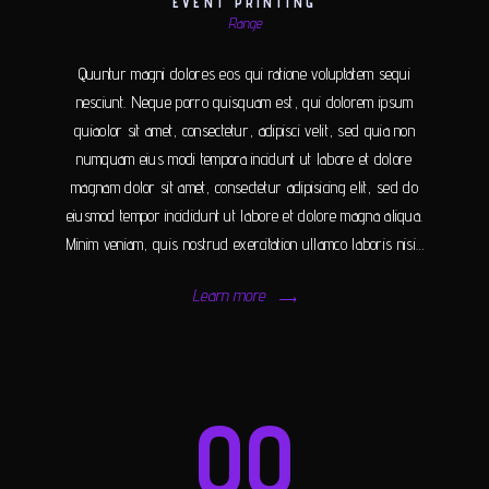
EVENT PRINTING
Range
Quuntur magni dolores eos qui ratione voluptatem sequi
nesciunt. Neque porro quisquam est, qui dolorem ipsum
quiaolor sit amet, consectetur, adipisci velit, sed quia non
numquam eius modi tempora incidunt ut labore et dolore
magnam dolor sit amet, consectetur adipisicing elit, sed do
eiusmod tempor incididunt ut labore et dolore magna aliqua.
Minim veniam, quis nostrud exercitation ullamco laboris nisi…
Learn more
00