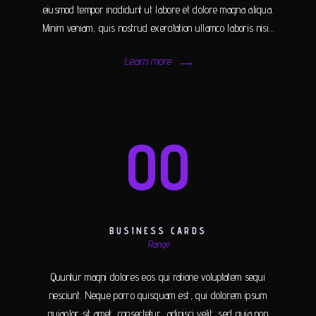
eiusmod tempor incididunt ut labore et dolore magna aliqua.
Minim veniam, quis nostrud exercitation ullamco laboris nisi…
Learn more
00
BUSINESS CARDS
Range
Quuntur magni dolores eos qui ratione voluptatem sequi
nesciunt. Neque porro quisquam est, qui dolorem ipsum
quiaolor sit amet, consectetur, adipisci velit, sed quia non