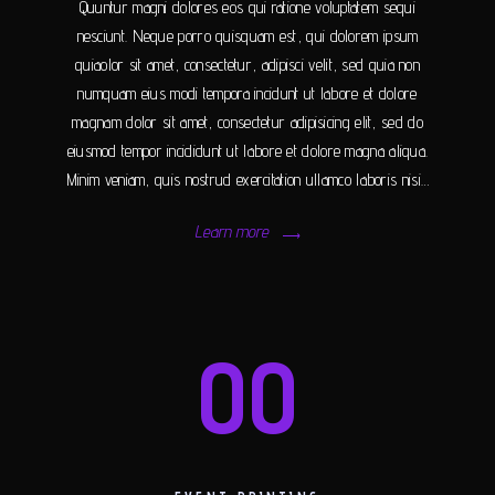
Quuntur magni dolores eos qui ratione voluptatem sequi
nesciunt. Neque porro quisquam est, qui dolorem ipsum
quiaolor sit amet, consectetur, adipisci velit, sed quia non
numquam eius modi tempora incidunt ut labore et dolore
magnam dolor sit amet, consectetur adipisicing elit, sed do
eiusmod tempor incididunt ut labore et dolore magna aliqua.
Minim veniam, quis nostrud exercitation ullamco laboris nisi…
Learn more
00