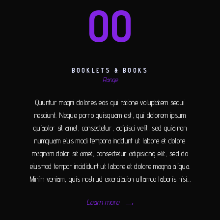
00
BOOKLETS & BOOKS
Range
Quuntur magni dolores eos qui ratione voluptatem sequi
nesciunt. Neque porro quisquam est, qui dolorem ipsum
quiaolor sit amet, consectetur, adipisci velit, sed quia non
numquam eius modi tempora incidunt ut labore et dolore
magnam dolor sit amet, consectetur adipisicing elit, sed do
eiusmod tempor incididunt ut labore et dolore magna aliqua.
Minim veniam, quis nostrud exercitation ullamco laboris nisi…
Learn more