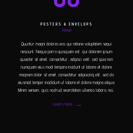
POSTERS & ENVELOPS
Range
Quuntur magni dolores eos qui ratione voluptatem sequi
nesciunt. Neque porro quisquam est, qui dolorem ipsum
quiaolor sit amet, consectetur, adipisci velit, sed quia non
numquam eius modi tempora incidunt ut labore et dolore
magnam dolor sit amet, consectetur adipisicing elit, sed do
eiusmod tempor incididunt ut labore et dolore magna aliqua.
Minim veniam, quis nostrud exercitation ullamco laboris nisi…
Learn more