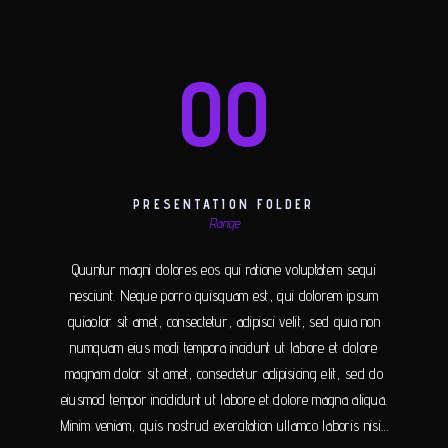
00
PRESENTATION FOLDER
Range
Quuntur magni dolores eos qui ratione voluptatem sequi
nesciunt. Neque porro quisquam est, qui dolorem ipsum
quiaolor sit amet, consectetur, adipisci velit, sed quia non
numquam eius modi tempora incidunt ut labore et dolore
magnam dolor sit amet, consectetur adipisicing elit, sed do
eiusmod tempor incididunt ut labore et dolore magna aliqua.
Minim veniam, quis nostrud exercitation ullamco laboris nisi…