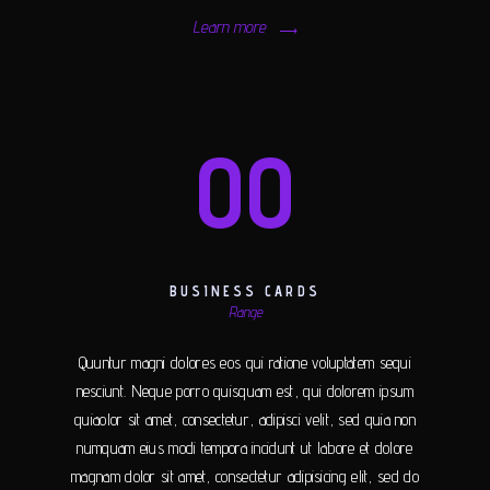
Learn more
00
BUSINESS CARDS
Range
Quuntur magni dolores eos qui ratione voluptatem sequi
nesciunt. Neque porro quisquam est, qui dolorem ipsum
quiaolor sit amet, consectetur, adipisci velit, sed quia non
numquam eius modi tempora incidunt ut labore et dolore
magnam dolor sit amet, consectetur adipisicing elit, sed do